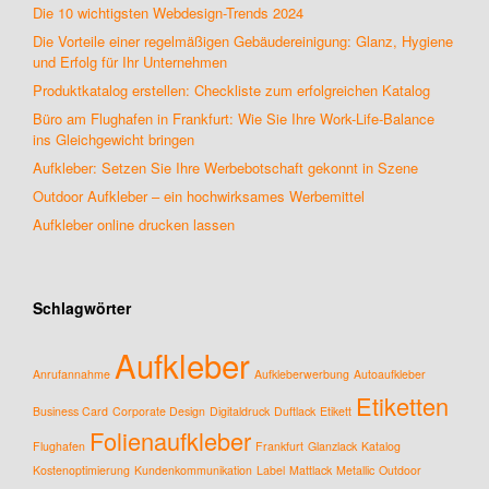
Die 10 wichtigsten Webdesign-Trends 2024
Die Vorteile einer regelmäßigen Gebäudereinigung: Glanz, Hygiene
und Erfolg für Ihr Unternehmen
Produktkatalog erstellen: Checkliste zum erfolgreichen Katalog
Büro am Flughafen in Frankfurt: Wie Sie Ihre Work-Life-Balance
ins Gleichgewicht bringen
Aufkleber: Setzen Sie Ihre Werbebotschaft gekonnt in Szene
Outdoor Aufkleber – ein hochwirksames Werbemittel
Aufkleber online drucken lassen
Schlagwörter
Aufkleber
Anrufannahme
Aufkleberwerbung
Autoaufkleber
Etiketten
Business Card
Corporate Design
Digitaldruck
Duftlack
Etikett
Folienaufkleber
Flughafen
Frankfurt
Glanzlack
Katalog
Kostenoptimierung
Kundenkommunikation
Label
Mattlack
Metallic
Outdoor